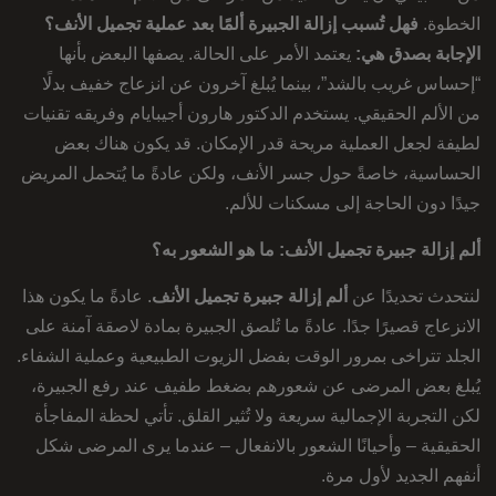
الخطوة.
فهل تُسبب إزالة الجبيرة ألمًا بعد عملية تجميل الأنف؟
الإجابة بصدق هي:
يعتمد الأمر على الحالة. يصفها البعض بأنها
“إحساس غريب بالشد”، بينما يُبلغ آخرون عن انزعاج خفيف بدلًا
من الألم الحقيقي. يستخدم الدكتور هارون أجيبايام وفريقه تقنيات
لطيفة لجعل العملية مريحة قدر الإمكان. قد يكون هناك بعض
الحساسية، خاصةً حول جسر الأنف، ولكن عادةً ما يُتحمل المريض
جيدًا دون الحاجة إلى مسكنات للألم.
ألم إزالة جبيرة تجميل الأنف: ما هو الشعور به؟
لنتحدث تحديدًا عن
ألم إزالة جبيرة تجميل
الأنف
. عادةً ما يكون هذا
الانزعاج قصيرًا جدًا. عادةً ما تُلصق الجبيرة بمادة لاصقة آمنة على
الجلد تتراخى بمرور الوقت بفضل الزيوت الطبيعية وعملية الشفاء.
يُبلغ بعض المرضى عن شعورهم بضغط طفيف عند رفع الجبيرة،
لكن التجربة الإجمالية سريعة ولا تُثير القلق. تأتي لحظة المفاجأة
الحقيقية – وأحيانًا الشعور بالانفعال – عندما يرى المرضى شكل
أنفهم الجديد لأول مرة.