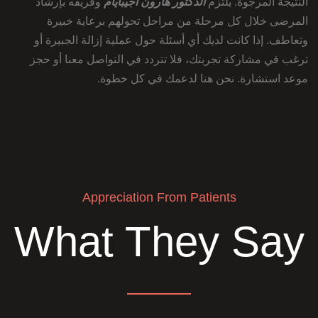
النتيجة المرجوة. يلتزم
الدكتور هارون أجيبايام
وفريقه بإرشاد
المرضى خلال كل مرحلة من مراحل تحولهم برعاية خبيرة
وتعاطف. إذا كانت لديك أي أسئلة حول عملية إزالة الجبيرة أو
ترغب في مشاركة تجربتك، فلا تتردد في التواصل معنا أو حجز
موعد استشارة. نحن هنا لدعمك في كل خطوة.
Appreciation From Patients
What They Say