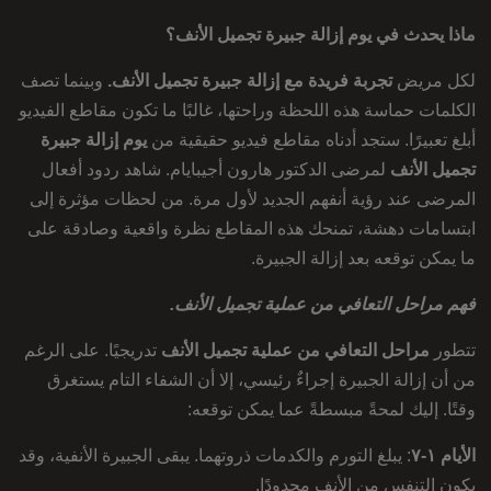
ماذا يحدث في يوم إزالة جبيرة تجميل الأنف؟
لكل مريض
تجربة فريدة مع إزالة جبيرة تجميل الأنف.
وبينما تصف
الكلمات حماسة هذه اللحظة وراحتها، غالبًا ما تكون مقاطع الفيديو
أبلغ تعبيرًا. ستجد أدناه مقاطع فيديو حقيقية من
يوم إزالة جبيرة
تجميل الأنف
لمرضى الدكتور هارون أجيبايام. شاهد ردود أفعال
المرضى عند رؤية أنفهم الجديد لأول مرة. من لحظات مؤثرة إلى
ابتسامات دهشة، تمنحك هذه المقاطع نظرة واقعية وصادقة على
ما يمكن توقعه بعد إزالة الجبيرة.
فهم مراحل التعافي من عملية تجميل الأنف.
تتطور
مراحل التعافي من عملية تجميل الأنف
تدريجيًا. على الرغم
من أن إزالة الجبيرة إجراءٌ رئيسي، إلا أن الشفاء التام يستغرق
وقتًا. إليك لمحةً مبسطةً عما يمكن توقعه:
الأيام ١-٧
: يبلغ التورم والكدمات ذروتهما. يبقى الجبيرة الأنفية، وقد
يكون التنفس من الأنف محدودًا.