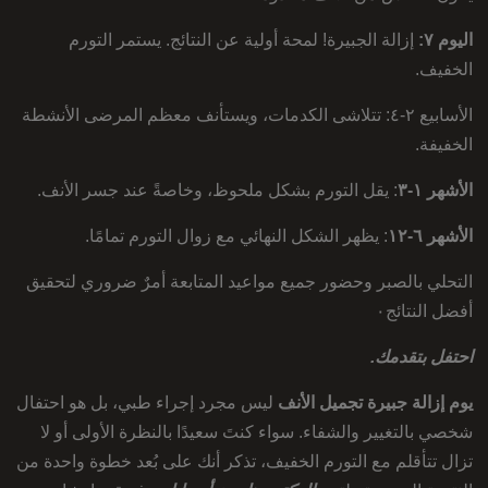
اليوم ٧:
إزالة الجبيرة! لمحة أولية عن النتائج. يستمر التورم
الخفيف.
الأسابيع ٢-٤: تتلاشى الكدمات، ويستأنف معظم المرضى الأنشطة
الخفيفة.
الأشهر ١-٣
: يقل التورم بشكل ملحوظ، وخاصةً عند جسر الأنف.
الأشهر ٦-١٢
: يظهر الشكل النهائي مع زوال التورم تمامًا.
التحلي بالصبر وحضور جميع مواعيد المتابعة أمرٌ ضروري لتحقيق
أفضل النتائج٠
احتفل بتقدمك.
يوم إزالة جبيرة تجميل الأنف
ليس مجرد إجراء طبي، بل هو احتفال
شخصي بالتغيير والشفاء. سواء كنتَ سعيدًا بالنظرة الأولى أو لا
تزال تتأقلم مع التورم الخفيف، تذكر أنك على بُعد خطوة واحدة من