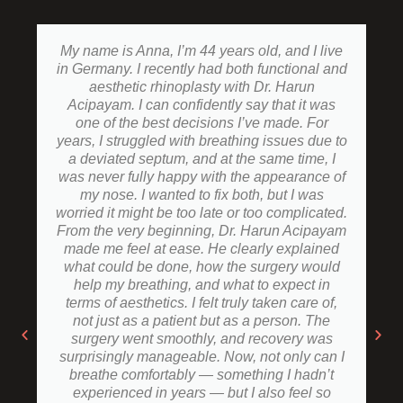
My name is Anna, I’m 44 years old, and I live
in Germany. I recently had both functional and
aesthetic rhinoplasty with Dr. Harun
Acipayam. I can confidently say that it was
one of the best decisions I’ve made. For
years, I struggled with breathing issues due to
a deviated septum, and at the same time, I
was never fully happy with the appearance of
my nose. I wanted to fix both, but I was
worried it might be too late or too complicated.
From the very beginning, Dr. Harun Acipayam
made me feel at ease. He clearly explained
what could be done, how the surgery would
help my breathing, and what to expect in
terms of aesthetics. I felt truly taken care of,
not just as a patient but as a person. The
surgery went smoothly, and recovery was
surprisingly manageable. Now, not only can I
breathe comfortably — something I hadn’t
experienced in years — but I also feel so