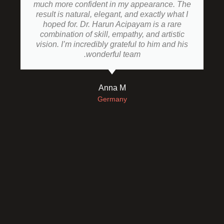
much more confident in my appearance. The
result is natural, elegant, and exactly what I
hoped for. Dr. Harun Acipayam is a rare
combination of skill, empathy, and artistic
vision. I’m incredibly grateful to him and his
wonderful team.
Anna M
Germany