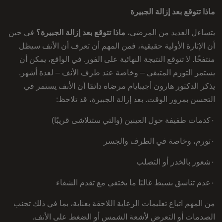
ماذا تتوقع بعد إزالة الجبيرة
يتساءل العديد من المرضى،
ماذا تتوقع بعد
إزالة الجبيرة؟
في حين
أن الإثارة الأولية حقيقية، فمن المهم أن تعرف أن الأنف سيظل
منتفخًا. لا تتوقع النتيجة النهائية على الفور. في الواقع، يمكن أن
يستمر التورم المتبقي – وخاصة عند طرف الأنف – لعدة أشهر.
يذكر الدكتور هارون أجيبايام مرضاه دائمًا أن الأنف يستمر في
التحسن بمرور الوقت. بعد إزالة الجبيرة، قد تلاحظ:
٠كدمات طفيفة حول العينين (والتي ستتلاشى قريبًا)
٠تورم، وخاصة في الطرف والجسر
٠شعور بالخدر أو التصلب
٠عدم تناسق بسيط غالبًا ما يختفي مع تقدم الشفاء
من المهم اتباع تعليمات الرعاية اللاحقة بعناية، بما في ذلك تجنب
الصدمات أو التعرض لأشعة الشمس أو الضغط على الأنف.