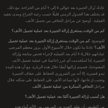
عادةً، تُزال الجبيرة بعد حوالي ٥ إلى ٧ أيام من الجراحة. مع ذلك،
قد يختلف هذا الجدول الزمني قليلًا حسب رغبة الجراح ومدى تعقيد
العملية. أوضح عن مراحل التعافي من تجميل الأنف.
كم من الوقت يستغرق إزالة الجبيرة بعد عملية
تجميل الأنف؟
للتوضيح،
كم من الوقت يستغرق إزالة الجبيرة بعد عملية تجميل
الأنف؟
عادةً ما تكون خلال الأسبوع الأول. يزور معظم المرضى
عياداتهم خلال٥-٧ أيام بعد العملية لإجراء فحص متابعة وإزالة
الجبيرة. إذا استُخدمت أي غرز (خاصةً في عملية تجميل الأنف
المفتوحة)، فسيتم إزالتها أيضًا خلال هذه الزيارة. مع أن هذه المدة
تبدو قصيرة، إلا أنه من الضروري الحفاظ على جفاف الجبيرة
وتجنب إزعاجها، لأنها تساعد الأنف على الحفاظ على شكله خلال
مراحل
التعافي المبكرة من عملية تجميل
الأنف.
هل تُسبب إزالة الجبيرة ألمًا بعد عملية تجميل الأنف؟
من الطبيعي أن يقلق العديد من المرضى من الألم أثناء هذه