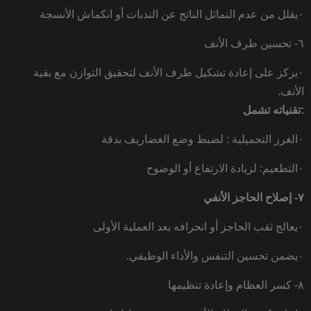
٠يقلل من عدم التماثل الناتج عن الندبات أو انكماش الأنسجة
٦- تحسين طرف الأنف
٠يركز على إعادة تشكيل طرف الأنف لتحقيق التوازن مع بقية
الأنف.
:تقنياته تشمل
٠الغرز التجميلية : لضبط وضع الغضاريف بدقة
٠التطعيم: لزيادة الارتفاع أو الوضوح
٧- إصلاح الحاجز الأنفي
٠يعالج ثقب الحاجز أو انحرافه بعد العملية الأولى
٠يضمن تحسين التنفس والأداء الوظيفي.
٨- كسر العظام وإعادة تنظيمها