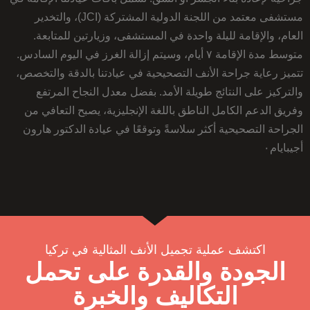
مستشفى معتمد من اللجنة الدولية المشتركة (JCI)، والتخدير
العام، والإقامة لليلة واحدة في المستشفى، وزيارتين للمتابعة.
متوسط ​​مدة الإقامة ٧ أيام، وسيتم إزالة الغرز في اليوم السادس.
تتميز رعاية جراحة الأنف التصحيحية في عيادتنا بالدقة والتخصص،
والتركيز على النتائج طويلة الأمد. بفضل معدل النجاح المرتفع
وفريق الدعم الكامل الناطق باللغة الإنجليزية، يصبح التعافي من
الجراحة التصحيحية أكثر سلاسةً وتوقعًا في عيادة الدكتور هارون
أجيبايام٠
اكتشف عملية تجميل الأنف المثالية في تركيا
الجودة والقدرة على تحمل
التكاليف والخبرة