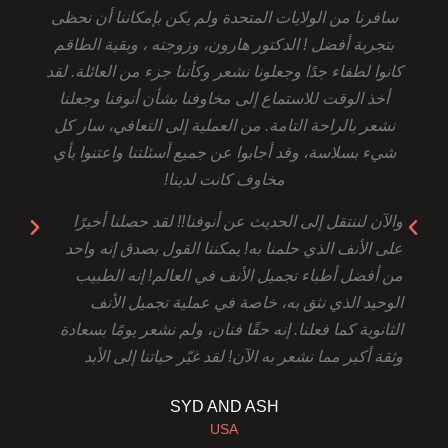
سافرنا من الولايات المتحدة ولم يكن بإمكاننا أن نحظى
ل
بتجربة أفضل ! الدكتور هارون، وزوجته ، وبقية الطاقم
س
كانوا لطفاء جدًا وجعلونا نشعر وكأننا جزء من العائلة. لقد
م
أخذ الوقت للاستماع إلى مخاوفنا بشأن أنوفنا وجعلنا
ا
نشعر بالراحة التامة. من العملية إلى التعافي، سار كل
ي
شيء بسلاسة، وقد أجابوا عن جميع أسئلتنا واعتنوا بأي
ا
مخاوف كانت لدينا!
غ
ا
والآن لننتقل إلى الحديث عن أنوفنا!! لقد حصلنا أخيرًا
و
على الأنف الذي حلمنا به! يمكننا القول بصدق إنه واحد
ث
من أفضل أطباء تجميل الأنف في العالم! إنه الطبيب
ل
الوحيد الذي نثق به، خاصة في عملية تجميل الأنف
ا
الثانوية كما فعلنا. إنه حقًا فنان، ولم نشعر يومًا بسعادة
و
وثقة أكبر مما نشعر به الآن! لقد غيّر حياتنا إلى الأبد
ع
SYD AND ASH
USA