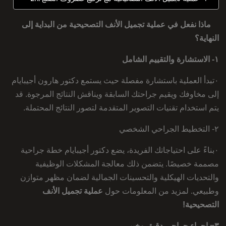
ماذا نفعل في عملية تجميل الأنف التصحيحية من البداية إلى
النهاية؟
١- الاستشارة والتقييم الشامل
٠تبدأ العملية باستشارة مفصلة حيث يستمع دكتور هارون أجيبايام
إلى مخاوفك ويقيم جراحتك السابقة ويناقش النتائج المرجوة. قد
يتم استخدام تقنيات التصوير المتقدمة لتصور النتائج المحتملة.
٢- التخطيط الجراحي الشخصي
٠بناءً على احتياجاتك الفريدة، يضع دكتور أجيبايام خطة جراحية
مصممة خصيصًا. يتضمن ذلك معالجة المشكلات الوظيفية
والتحديات الهيكلية والتحسينات الجمالية لضمان مظهر متوازن
وطبيعي. لمزيد من المعلومات حول
عملية تجميل الأنف
التصحيحية!
٣= إجراء جراحي دقيق وخبير