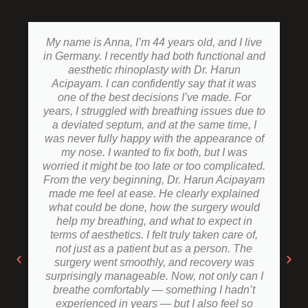
My name is Anna, I’m 44 years old, and I live
in Germany. I recently had both functional and
aesthetic rhinoplasty with Dr. Harun
Acipayam. I can confidently say that it was
one of the best decisions I’ve made. For
years, I struggled with breathing issues due to
a deviated septum, and at the same time, I
was never fully happy with the appearance of
my nose. I wanted to fix both, but I was
worried it might be too late or too complicated.
From the very beginning, Dr. Harun Acipayam
made me feel at ease. He clearly explained
what could be done, how the surgery would
help my breathing, and what to expect in
terms of aesthetics. I felt truly taken care of,
not just as a patient but as a person. The
surgery went smoothly, and recovery was
surprisingly manageable. Now, not only can I
breathe comfortably — something I hadn’t
experienced in years — but I also feel so