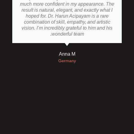
much more confident in my appearance. The
result is natural, elegant, and exactly what I
hoped for. Dr. Harun Acipayam is a rare
combination of skill, empathy, and artistic
vision. I’m incredibly grateful to him and his
wonderful team.
Anna M
Germany