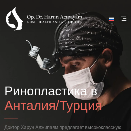
Ринопластика в
Анталия/Турция
Доктор Харун Аджипаям предлагает высококлассную