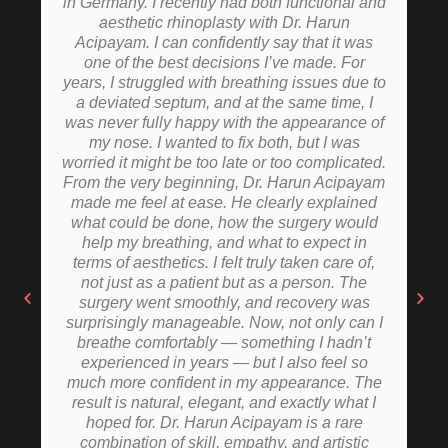
in Germany. I recently had both functional and
aesthetic rhinoplasty with Dr. Harun
Acipayam. I can confidently say that it was
one of the best decisions I’ve made. For
years, I struggled with breathing issues due to
a deviated septum, and at the same time, I
was never fully happy with the appearance of
my nose. I wanted to fix both, but I was
worried it might be too late or too complicated.
From the very beginning, Dr. Harun Acipayam
made me feel at ease. He clearly explained
what could be done, how the surgery would
help my breathing, and what to expect in
terms of aesthetics. I felt truly taken care of,
not just as a patient but as a person. The
surgery went smoothly, and recovery was
surprisingly manageable. Now, not only can I
breathe comfortably — something I hadn’t
experienced in years — but I also feel so
much more confident in my appearance. The
result is natural, elegant, and exactly what I
hoped for. Dr. Harun Acipayam is a rare
combination of skill, empathy, and artistic