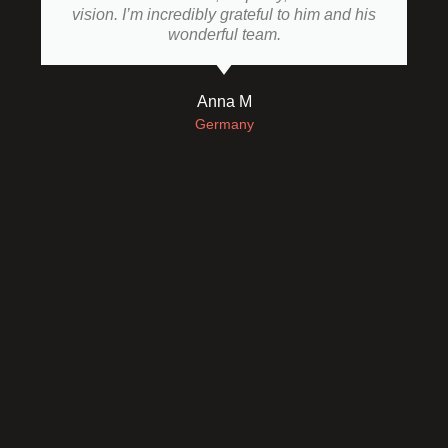
vision. I’m incredibly grateful to him and his
wonderful team.
Anna M
Germany